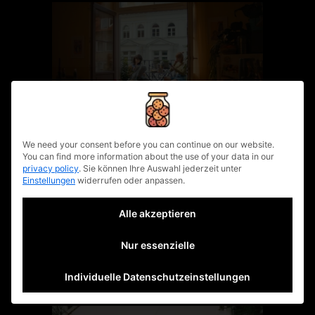
privacy policy
Micro-Dramas:
We need your consent before you can continue on our website.
You can find more information about the use of your data in our
Warum sie für
privacy policy
.
Sie können Ihre Auswahl jederzeit unter
Einstellungen
widerrufen oder anpassen.
Marken
Alle akzeptieren
interessant
Nur essenzielle
werden
Individuelle Datenschutzeinstellungen
23. Juni 2026
written by
urbanuncut