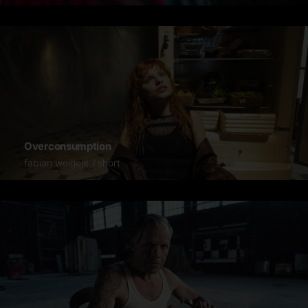
Overconsumption
fabian weigele
short