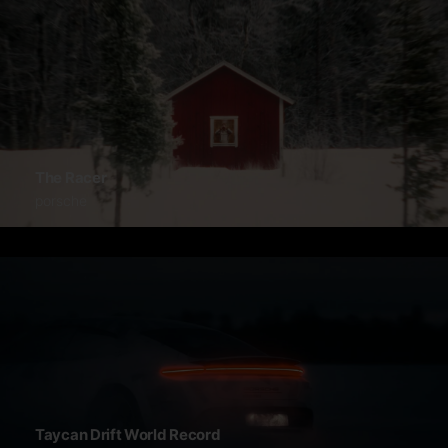
The Racer
porsche
Taycan Drift World Record