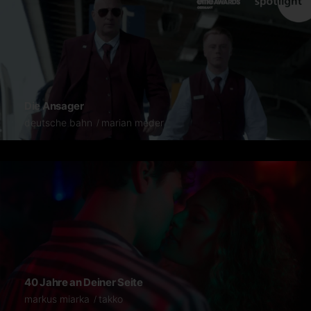
Die Ansager
deutsche bahn
marian meder
40 Jahre an Deiner Seite
markus miarka
takko