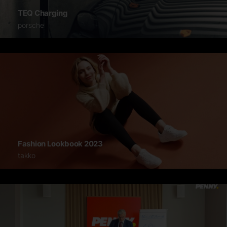
TEQ Charging
porsche
Fashion Lookbook 2023
takko