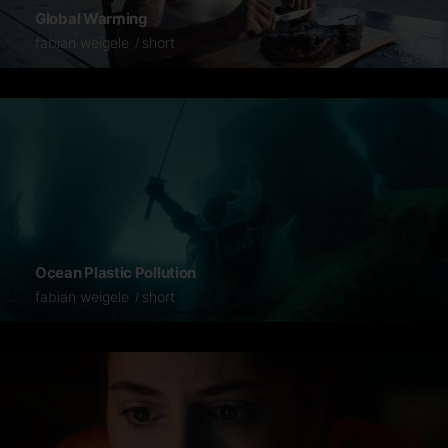
Global Warming
fabian weigele
short
Ocean Plastic Pollution
fabian weigele
short