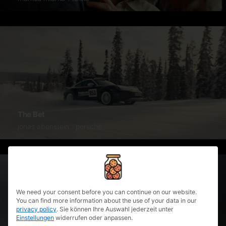
The Bet
jonas abenstein
porsche
privacy policy
We need your consent before you can continue on our website.
You can find more information about the use of your data in our
privacy policy
.
Sie können Ihre Auswahl jederzeit unter
Einstellungen
widerrufen oder anpassen.