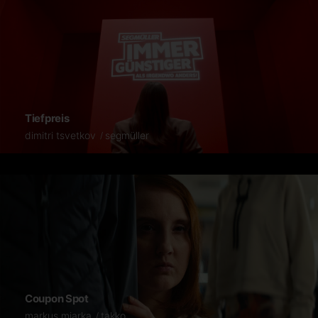
Tiefpreis
dimitri tsvetkov
segmüller
Coupon Spot
markus miarka
takko