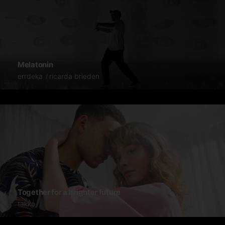
Melatonin
errdeka
ricarda brieden
Together for a brighter future
takko