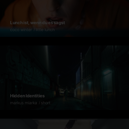
Lunch ist, wenn du es sagst
coco winter
little lunch
Hidden Identities
markus miarka
short