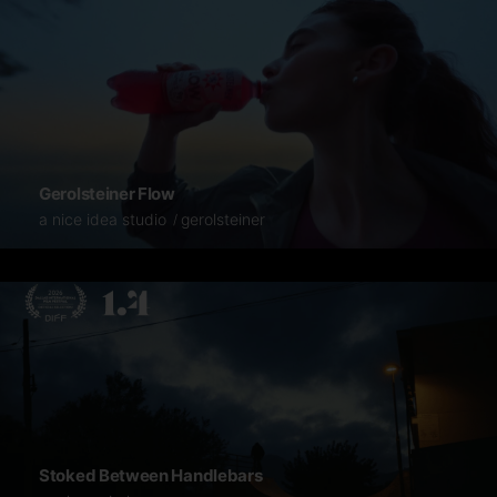
Gerolsteiner Flow
a nice idea studio
gerolsteiner
Stoked Between Handlebars