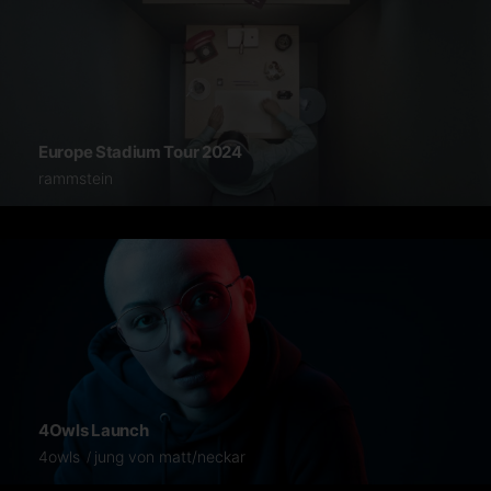
Europe Stadium Tour 2024
rammstein
4Owls Launch
4owls
jung von matt/neckar