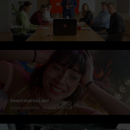
APPril
dimitri tsvetkov
penny
Smart durchs Land
mopla.solutions
ricarda brieden