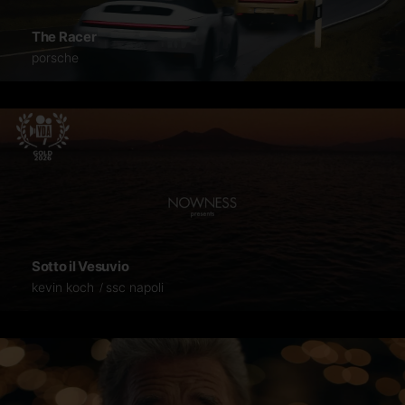
The Racer
porsche
Sotto il Vesuvio
kevin koch
ssc napoli