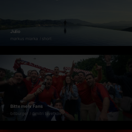
Julio
markus miarka
short
Bitte mehr Fans
bitburger
dimitri tsvetkov