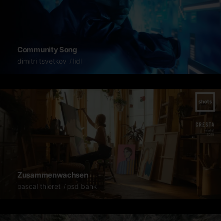
Community Song
dimitri tsvetkov
lidl
Zusammenwachsen
pascal thieret
psd bank