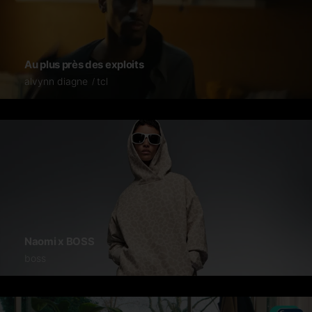
Au plus près des exploits
alvynn diagne
tcl
Naomi x BOSS
boss