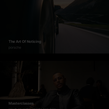
The Art Of Noticing
porsche
Masterclasses