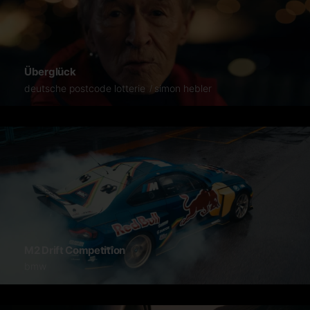
Überglück
deutsche postcode lotterie
simon hebler
M2 Drift Competition
bmw