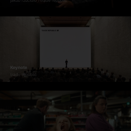
jakub rzucidlo
trade republic
Keynote
trade republic