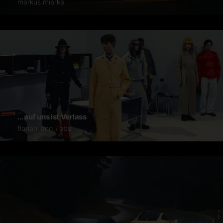
markus miarka
… auf uns ist Verlass
florian lang
obs