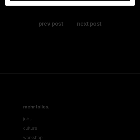
prev post
next post
mehr tolles.
jobs
culture
workshop