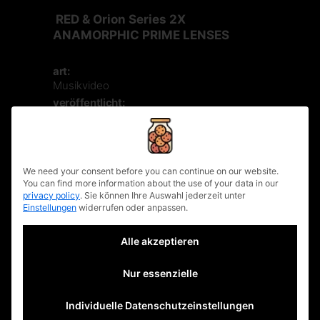
RED & Orion Series 2X
ANAMORPHIC PRIME LENSES
art:
Musikvideo
veröffentlicht:
2021
kunde:
eyeslow records
privacy policy
director:
We need your consent before you can continue on our website.
Ricarda Brieden
You can find more information about the use of your data in our
producer:
privacy policy
.
Sie können Ihre Auswahl jederzeit unter
Einstellungen
widerrufen oder anpassen.
Till Hennig
dop:
Alle akzeptieren
Linus Kirschner
post & color:
Julius Krebs
Nur essenzielle
Individuelle Datenschutzeinstellungen