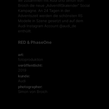
wir zusammen mit
Audi
und
Simon von
Broich
die neue „AdventRSkalender“ Social
Kampagne. An 24 Tagen in der
Adventszeit werden die schönsten RS
Modelle in Szene gesetzt und auf dem
Audi Instagram Account
@audi_de
enthüllt.
RED & PhaseOne
art:
fotoproduktion
veröffentlicht:
2019
kunde:
Audi
photographer:
Simon von Broich