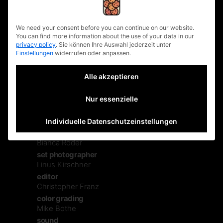
2nd ac
Jakob Obermaier
privacy policy
dit
We need your consent before you can continue on our website.
Lea Dähne
You can find more information about the use of your data in our
gaffer
privacy policy
.
Sie können Ihre Auswahl jederzeit unter
Einstellungen
widerrufen oder anpassen.
Dominik Ramsteck
spark
Alle akzeptieren
Tobias Weberpals
set design
Carsten Lippstock, Franziska Langheinrich
Nur essenzielle
styling
Anna Fleischmann
Individuelle Datenschutzeinstellungen
hair & makeup
Bianca Röder
set photographer
Linus Kirschner
editor
Christopher Franz
color grading
Mike Bothe
sound