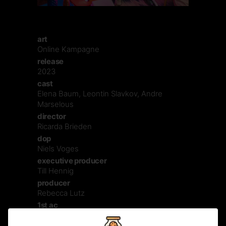
art
Online Kampagne
release
2023
cast
Elena Baum, Leontin Slavkov, Andre
Marselous
director
Ricarda Brieden
dop
Niels Voges
executive producer
Till Hennig
producer
Rebecca Lutz
1st ac
Jürgen Christa