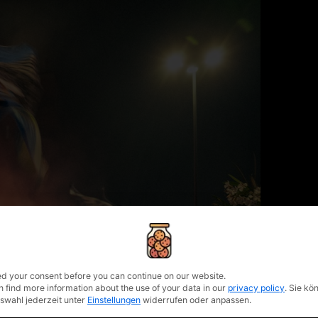
privacy policy
d your consent before you can continue on our website.
n find more information about the use of your data in our
privacy policy
.
Sie kö
uswahl jederzeit unter
Einstellungen
widerrufen oder anpassen.