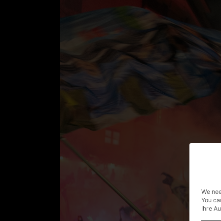
We nee
You ca
Ihre A