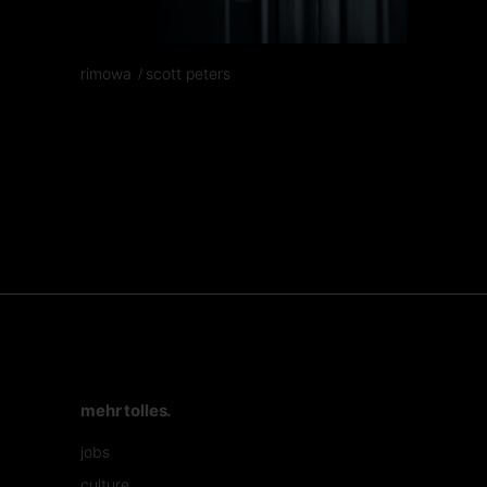
rimowa
scott peters
mehr tolles.
jobs
culture