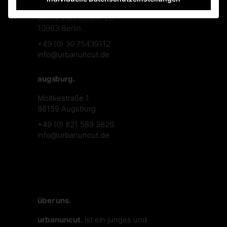
Stresemannstraße 23
10963 Berlin
+49 (0) 30 75439112
info@urbanuncut.de
augsburg.
Moltkestraße 1
86159 Augsburg
+49 (0) 821 589 3820
info@urbanuncut.de
über uns.
urbanuncut.
ist ein junges und