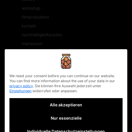
workshop
filmproduktion
kontakt
nachhaltigkeitscodex
impressum
faq
datenschutzerklärung
privacy policy
We need your consent before you can continue on our website.
You can find more information about the use of your data in our
münchen.
privacy policy
.
Sie können Ihre Auswahl jederzeit unter
Einstellungen
widerrufen oder anpassen.
Theresienstraße 122A
80333 München
Alle akzeptieren
+49 (0) 89 215 29461
info@urbanuncut.de
Nur essenzielle
berlin.
Individuelle Datenschutzeinstellungen