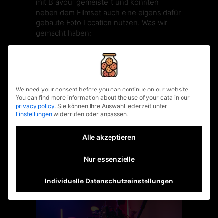
mit Bravour gemeistert und konnten
neben dem Filmset auch eine eigens dafür
gebaute Foto Location nutzen. Was wir
gemacht haben:
PreProduktion, Model Casting
Alle Aufgaben der Film- und
privacy policy
Fotoproduktion
Regieführung
We need your consent before you can continue on our website.
Filmarbeiten
You can find more information about the use of your data in our
Auslieferung des Endprodukts Launchfilm
privacy policy
.
Sie können Ihre Auswahl jederzeit unter
Einstellungen
widerrufen oder anpassen.
Lieferung von Social-Media-Assets
Lieferung von Ausschnitten für PoS,
Pressezwecke und zusätzliche Filmproduktion
Alle akzeptieren
Nur essenzielle
Individuelle Datenschutzeinstellungen