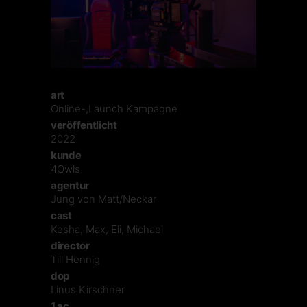
art
Online-,Launch Kampagne
veröffentlicht
2022
kunde
4Owls
agentur
Jung von Matt/Neckar
cast
Kesha, Max, Eli, Michael
director
Till Hennig
dop
Linus Kirschner
1.ac