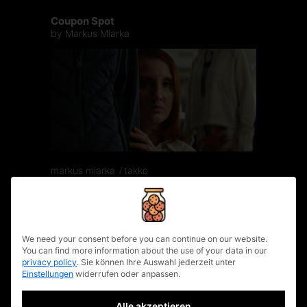
Coupon Spot
by Markus Miarka
markus miarka
takko
privacy policy
We need your consent before you can continue on our website.
You can find more information about the use of your data in our
privacy policy
.
Sie können Ihre Auswahl jederzeit unter
Einstellungen
widerrufen oder anpassen.
Alle akzeptieren