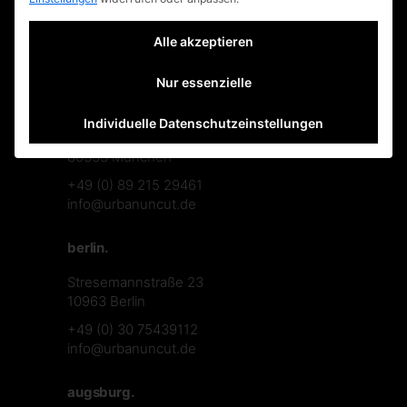
faq
datenschutzerklärung
Alle akzeptieren
Nur essenzielle
münchen.
Individuelle Datenschutzeinstellungen
Theresienstraße 122A
80333 München
+49 (0) 89 215 29461
info@urbanuncut.de
berlin.
Stresemannstraße 23
10963 Berlin
+49 (0) 30 75439112
info@urbanuncut.de
augsburg.