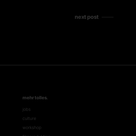
next post
mehr tolles.
jobs
culture
workshop