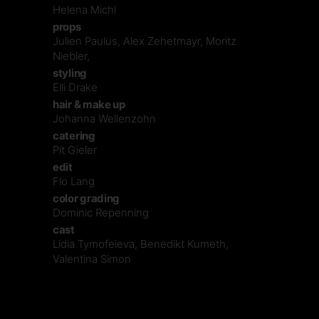
Helena Michl
props
Julien Paulus, Alex Zehetmayr, Moritz
Niebler,
styling
Elli Drake
hair & make up
Johanna Wellenzohn
catering
Pit Gieler
edit
Flo Lang
color grading
Dominic Repenning
cast
Lidia Tymofeieva, Benedikt Kumeth,
Valentina Simon