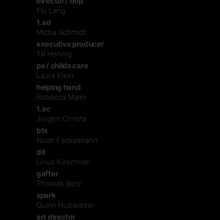
director / dop
Flo Lang
1. ad
Micha Schmidt
executive producer
Till Hennig
pa / childs care
Laura Klein
helping hand
Rebecca Maier
1. ac
Jürgen Christa
bts
Noah Fackelmann
dit
Linus Kirschner
gaffer
Thomas Berz
spark
Quirin Hubwieser
art director