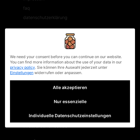
faq
datenschutzerklärung
münchen.
privacy policy
Theresienstraße 122A
We need your consent before you can continue on our website.
80333 München
You can find more information about the use of your data in our
privacy policy
.
Sie können Ihre Auswahl jederzeit unter
+49 (0) 89 215 29461
Einstellungen
widerrufen oder anpassen.
info@urbanuncut.de
Alle akzeptieren
berlin.
Nur essenzielle
Stresemannstraße 23
10963 Berlin
Individuelle Datenschutzeinstellungen
+49 (0) 30 75439112
info@urbanuncut.de