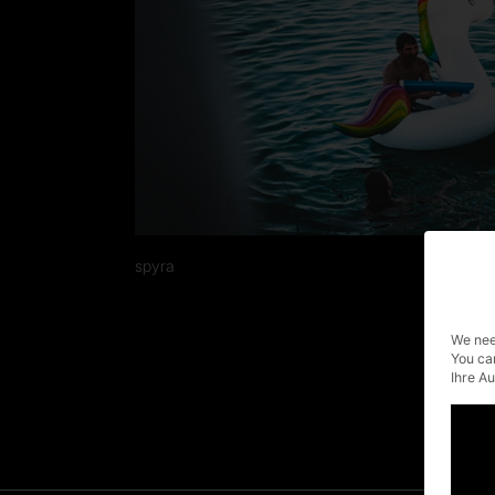
spyra
We nee
You ca
Ihre A