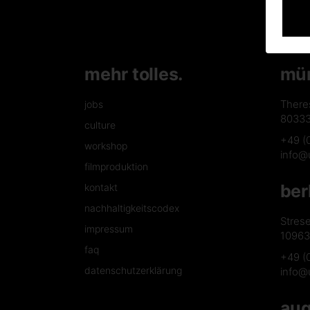
mehr tolles.
mü
There
jobs
8033
culture
+49 (
workshop
info@
filmproduktion
ber
kontakt
nachhaltigkeitscodex
Stres
impressum
10963 
faq
+49 (
datenschutzerklärung
info@
aug