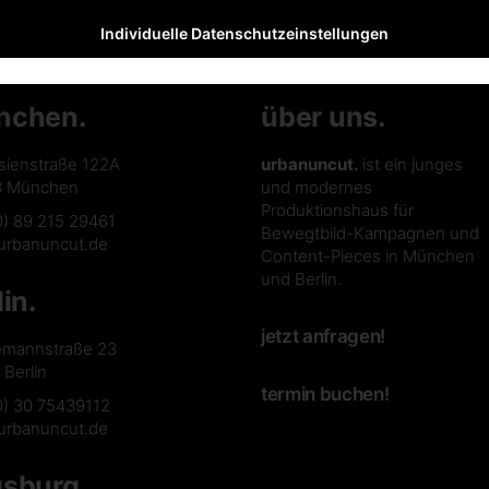
Individuelle Datenschutzeinstellungen
nchen.
über uns.
sienstraße 122A
urbanuncut.
ist ein junges
3 München
und modernes
Produktionshaus für
0) 89 215 29461
Bewegtbild-Kampagnen und
urbanuncut.de
Content-Pieces in München
und Berlin.
lin.
jetzt anfragen!
emannstraße 23
Berlin
termin buchen!
0) 30 75439112
urbanuncut.de
sburg.