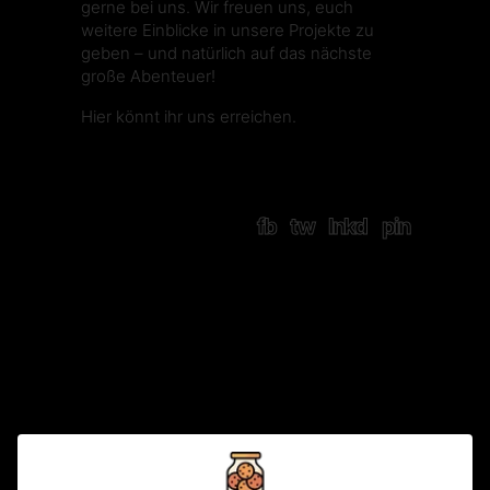
gerne bei uns. Wir freuen uns, euch
weitere Einblicke in unsere Projekte zu
geben – und natürlich auf das nächste
große Abenteuer!
Hier
könnt ihr uns erreichen.
fb
tw
lnkd
pin