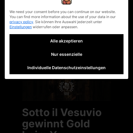
privacy policy
prev article
next article
We need your consent before you can continue on our website.
You can find more information about the use of your data in our
privacy policy
.
Sie können Ihre Auswahl jederzeit unter
Einstellungen
widerrufen oder anpassen.
Related Posts
Alle akzeptieren
Nur essenzielle
Individuelle Datenschutzeinstellungen
Sotto il Vesuvio
gewinnt Gold