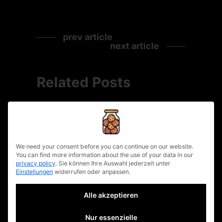
prev article
next article
Related Posts
privacy policy
We need your consent before you can continue on our website.
You can find more information about the use of your data in our
privacy policy
.
Sie können Ihre Auswahl jederzeit unter
Einstellungen
widerrufen oder anpassen.
Alle akzeptieren
Sotto il Vesuvio
Nur essenzielle