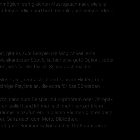
nmöglich, den gleichen Musikgeschmack wie alle
unterschiedlich und hört deshalb auch verschiedene
gibt es zum Beispiel die Möglichkeit, eine
sikanbieter Spotify ist hier eine gute Option. Jeder
n, was für alle fair ist. Schau doch mal bei
URBAN
 Musik am „neutralsten“ und kann im Hintergrund
ählige Playlists an, die extra für das Büroleben
ucht, kann zum Beispiel mit Kopfhörern oder Ohropax
ren isoliert und können sich mehr konzentrieren.
eräume“ einzuführen. In diesen Räumen gibt es dann
ter. Ganz nach dem Motto Bibliothek.
 und guter Kommunikation auch in Großraumbüros