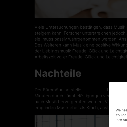
Viele Untersuchungen bestätigen, dass Musik di
steigern kann. Forscher unterstreichen jedoch, 
sie muss passiv wahrgenommen werden. Ansons
Des Weiteren kann Musik eine positive Wirkun
der Lieblingsmusik Freude, Glück und Leichtig
Arbeitszeit voller Freude, Glück und Leichtigke
Nachteile
Der Büromöbelhersteller
„Steelcase“
hat durch
Minuten durch Lärmbelästigungen verloren geh
auch Musik hervorgerufen werden. Viele Mens
empfinden Musik eher als Krach, anstatt als „En
We nee
You ca
Ihre A