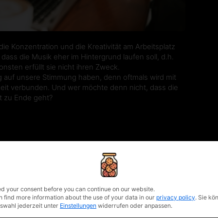
e Konzentration und die Kreativität am Arbeitsplatz
dass die Musik eher im Hintergrund laufen soll, d.h.
ten erfüllt sie nicht ihren Zweck.
g auf unsere Stimmung haben, denn oftmals wird mit
keit verbunden. Und wer möchte denn nicht, dass die
it zu Ende geht?
 eine Umfrage herausgefunden, dass 86 produktive
en. Das kann durch Kollegen, klingelnde Telefone und
privacy policy
chen brauchen Ruhe an ihrem Arbeitsplatz und
ergie – Booster“.
d your consent before you can continue on our website.
n find more information about the use of your data in our
privacy policy
.
Sie kö
uswahl jederzeit unter
Einstellungen
widerrufen oder anpassen.