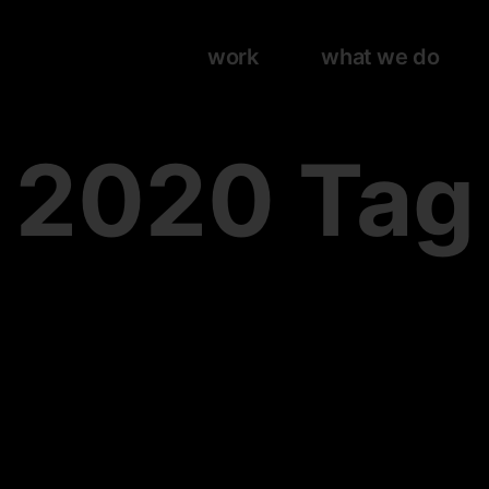
work
what we do
2020 Tag