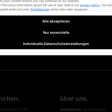
d your consent before you can continue on our website.
n find more information about the use of your data in our
privacy policy
.
Sie kö
uswahl jederzeit unter
Einstellungen
widerrufen oder anpassen.
Alle akzeptieren
Nur essenzielle
Individuelle Datenschutzeinstellungen
nchen.
über uns.
sienstraße 122A
urbanuncut.
ist ein junges