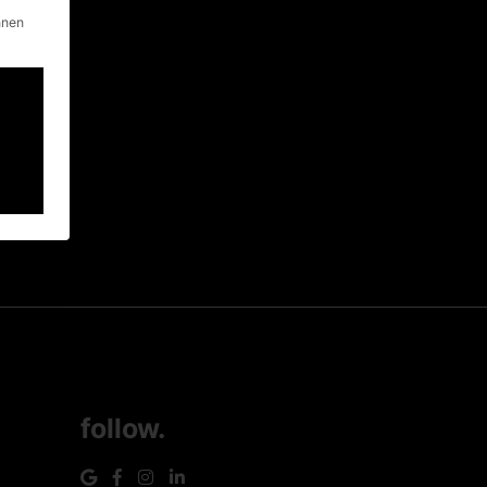
nnen
follow.