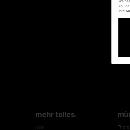
Heimwerkern.
We nee
You ca
Sonntagsspaziergänge. Briefe
Ihre A
schreiben. Doch nicht alles so
schlecht gewesen?
read more
fb
tw
lnkd
written by
0
pin
urbanuncut
mehr tolles.
mü
There
jobs