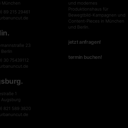
3 München
und modernes
Produktionshaus für
0) 89 215 29461
Bewegtbild-Kampagnen und
urbanuncut.de
Content-Pieces in München
und Berlin.
lin.
jetzt anfragen!
emannstraße 23
Berlin
termin buchen!
0) 30 75439112
urbanuncut.de
sburg.
estraße 1
 Augsburg
0) 821 589 3820
urbanuncut.de