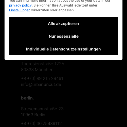
You can find more information about the use of your data in our
nachhaltigkeitscodex
privacy policy
.
Sie können Ihre Auswahl jederzeit unter
Einstellungen
widerrufen oder anpassen.
impressum
faq
Alle akzeptieren
datenschutzerklärung
Nur essenzielle
Individuelle Datenschutzeinstellungen
münchen.
Theresienstraße 122A
80333 München
+49 (0) 89 215 29461
info@urbanuncut.de
berlin.
Stresemannstraße 23
10963 Berlin
+49 (0) 30 75439112