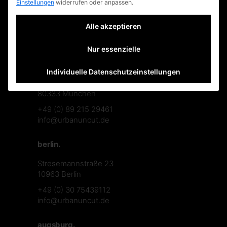
Einstellungen
widerrufen oder anpassen.
faq
datenschutzerklärung
Alle akzeptieren
Nur essenzielle
münchen.
Individuelle Datenschutzeinstellungen
Theresienstraße 122A
80333 München
+49 (0) 89 215 29461
info@urbanuncut.de
berlin.
Stresemannstraße 23
10963 Berlin
+49 (0) 30 75439112
info@urbanuncut.de
augsburg.