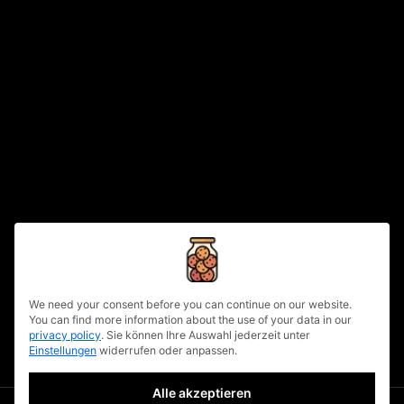
Branding mit
Video Marketing
Die Jobsuche hat sich in den letzten
Jahren deutlich verändert. Unternehmen
einiger Branchen müssen mittlerweile
deutlich mehr
read more
written by
urbanuncut
fb
tw
lnkd
pin
8
privacy policy
We need your consent before you can continue on our website.
You can find more information about the use of your data in our
privacy policy
.
Sie können Ihre Auswahl jederzeit unter
Einstellungen
widerrufen oder anpassen.
Alle akzeptieren