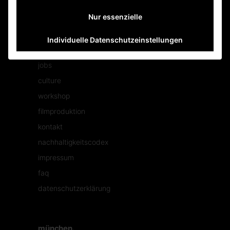
Nur essenzielle
Individuelle Datenschutzeinstellungen
mehr tolles.
jobs
culture
workshop
filmproduktion
kontakt
nachhaltigkeitscodex
impressum
faq
datenschutzerklärung
münchen.