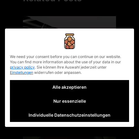
privacy policy
We need your consent before you can continue on our website.
You can find more information about the use of your data in our
privacy policy
.
Sie können Ihre Auswahl jederzeit unter
Einstellungen
widerrufen oder anpassen.
Künstliche
Alle akzeptieren
Intelligenz in der
Nur essenzielle
Filmbranche.
Individuelle Datenschutzeinstellungen
20. September 2023
written by
urbanuncut