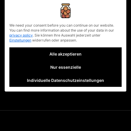
Filmbranche
privacy policy
Google glaubt bei der Recherche, das Wort
We need your consent before you can continue on our website.
in der Suchspalte wurde falsch
You can find more information about the use of your data in our
geschrieben. Wie viele Frauen in
privacy policy
.
Sie können Ihre Auswahl jederzeit unter
read more
Einstellungen
widerrufen oder anpassen.
written by
urbanuncut
Alle akzeptieren
fb
tw
lnkd
pin
1
Nur essenzielle
Individuelle Datenschutzeinstellungen