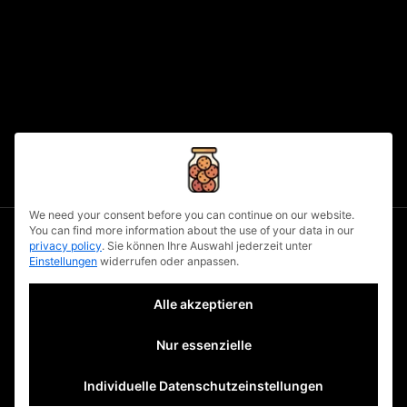
written by
urbanuncut
fb
tw
lnkd
pin
160
privacy policy
We need your consent before you can continue on our website.
You can find more information about the use of your data in our
privacy policy
.
Sie können Ihre Auswahl jederzeit unter
Einstellungen
widerrufen oder anpassen.
Alle akzeptieren
mehr tolles.
jobs
Nur essenzielle
culture
Individuelle Datenschutzeinstellungen
workshop