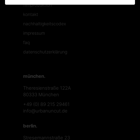
filmproduktion
kontakt
nachhaltigkeitscodex
impressum
faq
datenschutzerklärung
münchen.
Theresienstraße 122A
80333 München
+49 (0) 89 215 29461
info@urbanuncut.de
berlin.
Stresemannstraße 23