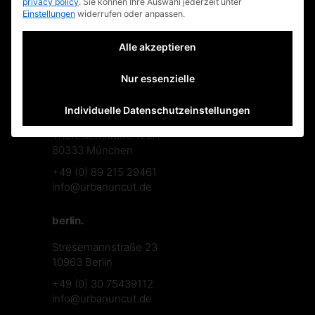
privacy policy
.
Sie können Ihre Auswahl jederzeit unter
impressum
Einstellungen
widerrufen oder anpassen.
faq
Alle akzeptieren
datenschutzerklärung
Nur essenzielle
münchen.
Individuelle Datenschutzeinstellungen
Theresienstraße 122A
80333 München
+49 (0) 89 215 29461
info@urbanuncut.de
berlin.
Stresemannstraße 23
10963 Berlin
+49 (0) 30 75439112
info@urbanuncut.de