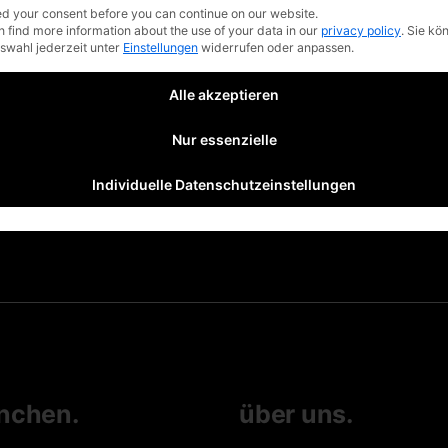
d your consent before you can continue on our website.
n find more information about the use of your data in our
privacy policy
.
Sie kö
uswahl jederzeit unter
Einstellungen
widerrufen oder anpassen.
Alle akzeptieren
Nur essenzielle
Individuelle Datenschutzeinstellungen
nchen.
über uns.