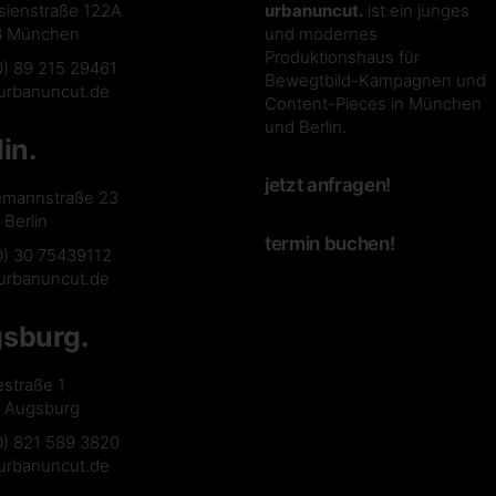
sienstraße 122A
urbanuncut.
ist ein junges
3 München
und modernes
Produktionshaus für
0) 89 215 29461
Bewegtbild-Kampagnen und
urbanuncut.de
Content-Pieces in München
und Berlin.
lin.
jetzt anfragen!
emannstraße 23
Berlin
termin buchen!
0) 30 75439112
urbanuncut.de
sburg.
estraße 1
 Augsburg
0) 821 589 3820
urbanuncut.de