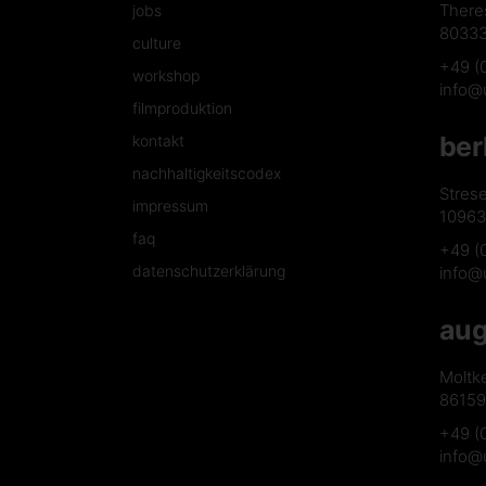
There
jobs
8033
culture
+49 (
workshop
info@
filmproduktion
ber
kontakt
nachhaltigkeitscodex
Stres
impressum
10963 
faq
+49 (
datenschutzerklärung
info@
aug
Moltk
86159
+49 (
info@