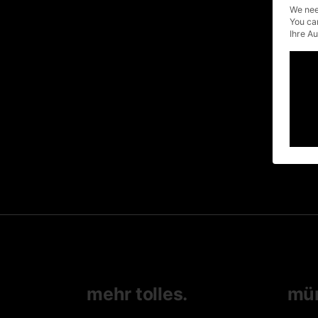
In den aktuellen Krisenbedingung
We nee
ist die Videoproduktion und -
You ca
kommunikation weltweit am
Ihre A
boomen. Vermehrt erkennen
Unternehmen die Vorteile
read more
fb
tw
lnkd
written by
4
pin
urbanuncut
mehr tolles.
mü