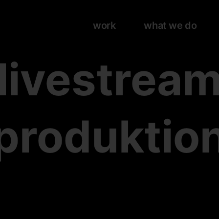
work
what we do
livestrea
produktio