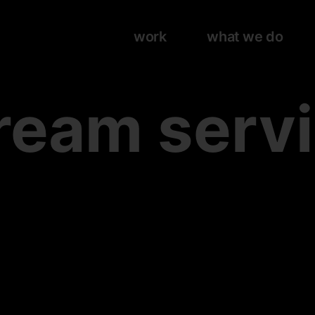
work
what we do
ream serv