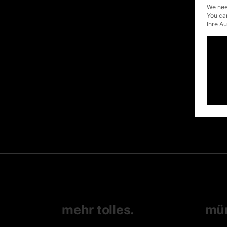
In den aktuellen Krisenbedingung
We nee
ist die Videoproduktion und -
You ca
kommunikation weltweit am
Ihre A
boomen. Vermehrt erkennen
Unternehmen die Vorteile
read more
fb
tw
lnkd
written by
4
pin
urbanuncut
mehr tolles.
mü