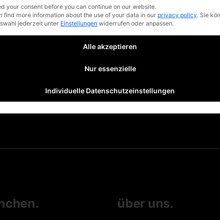
d your consent before you can continue on our website.
n find more information about the use of your data in our
privacy policy
.
Sie kö
uswahl jederzeit unter
Einstellungen
widerrufen oder anpassen.
Alle akzeptieren
Nur essenzielle
Individuelle Datenschutzeinstellungen
nchen.
über uns.