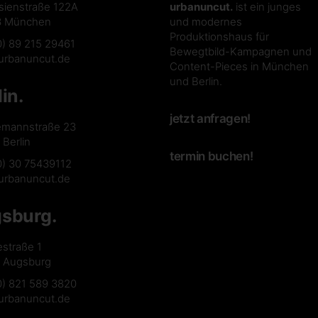
sienstraße 122A
urbanuncut.
ist ein junges
3 München
und modernes
Produktionshaus für
0) 89 215 29461
Bewegtbild-Kampagnen und
urbanuncut.de
Content-Pieces in München
und Berlin.
lin.
jetzt anfragen!
emannstraße 23
Berlin
termin buchen!
0) 30 75439112
urbanuncut.de
sburg.
estraße 1
 Augsburg
0) 821 589 3820
urbanuncut.de