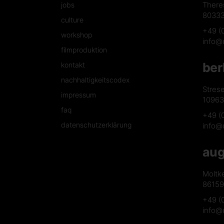
There
jobs
8033
culture
+49 (
workshop
info@
filmproduktion
ber
kontakt
nachhaltigkeitscodex
Stres
impressum
10963 
faq
+49 (
datenschutzerklärung
info@
aug
Moltk
86159
+49 (
info@