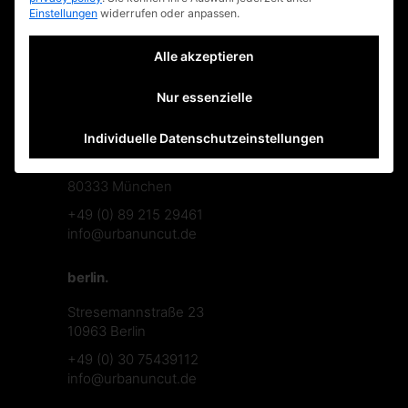
impressum
Einstellungen
widerrufen oder anpassen.
faq
Alle akzeptieren
datenschutzerklärung
Nur essenzielle
münchen.
Individuelle Datenschutzeinstellungen
Theresienstraße 122A
80333 München
+49 (0) 89 215 29461
info@urbanuncut.de
berlin.
Stresemannstraße 23
10963 Berlin
+49 (0) 30 75439112
info@urbanuncut.de