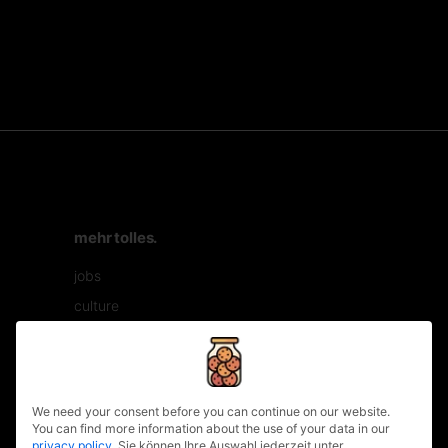
mehr tolles.
jobs
culture
workshop
filmproduktion
privacy policy
kontakt
We need your consent before you can continue on our website.
nachhaltigkeitscodex
You can find more information about the use of your data in our
privacy policy
.
Sie können Ihre Auswahl jederzeit unter