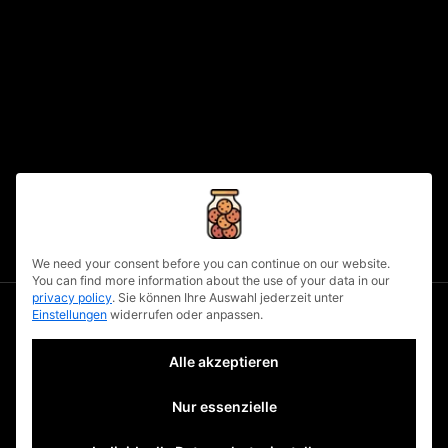
diesem Feld einiges
read more
written by
urbanuncut
fb
tw
lnkd
pin
0
privacy policy
We need your consent before you can continue on our website.
You can find more information about the use of your data in our
privacy policy
.
Sie können Ihre Auswahl jederzeit unter
Einstellungen
widerrufen oder anpassen.
Alle akzeptieren
mehr tolles.
Nur essenzielle
jobs