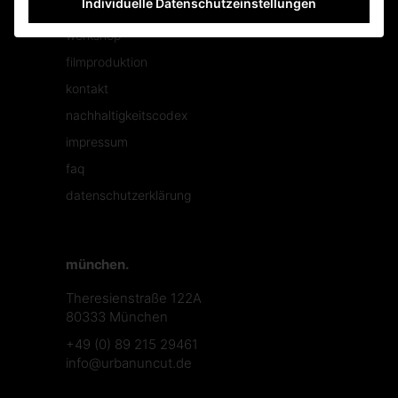
Individuelle Datenschutzeinstellungen
culture
workshop
filmproduktion
kontakt
nachhaltigkeitscodex
impressum
faq
datenschutzerklärung
münchen.
Theresienstraße 122A
80333 München
+49 (0) 89 215 29461
info@urbanuncut.de