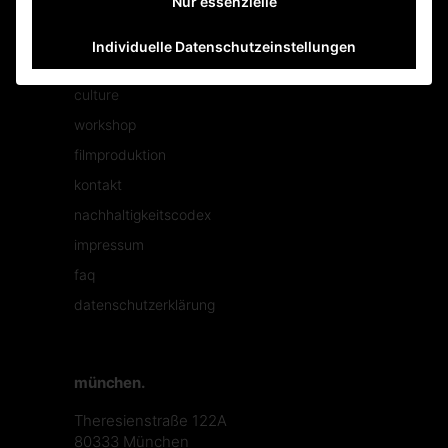
Nur essenzielle
mehr tolles.
Individuelle Datenschutzeinstellungen
jobs
culture
workshop
filmproduktion
kontakt
nachhaltigkeitscodex
impressum
faq
datenschutzerklärung
münchen.
Theresienstraße 122A
80333 München