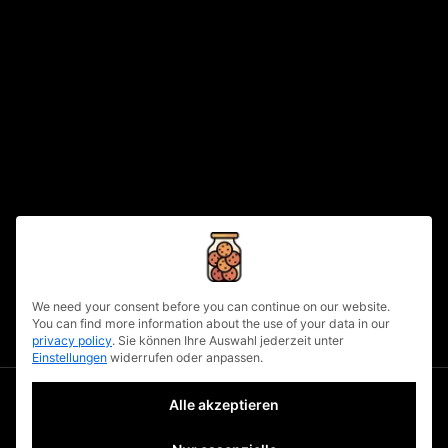
Du hast das Bedürfnis, der Welt deine
Geschichte zu erzählen oder möchtest
gewisse Themen ansprechen? Was eignet
read more
written by
urbanuncut
fb
tw
lnkd
pin
7
privacy policy
We need your consent before you can continue on our website.
You can find more information about the use of your data in our
privacy policy
.
Sie können Ihre Auswahl jederzeit unter
Einstellungen
widerrufen oder anpassen.
Alle akzeptieren